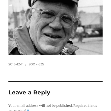
Posted
Full
2016-12-11
900 × 635
on
size
Leave a Reply
Your email address will not be published.
Required fields
are marked
*