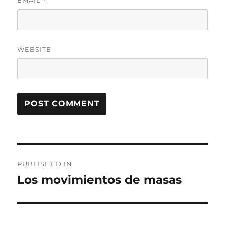
*
WEBSITE
Post
PUBLISHED IN
navigation
Los movimientos de masas