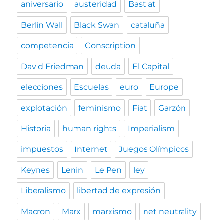
aniversario
austeridad
Bastiat
Berlin Wall
Black Swan
cataluña
competencia
Conscription
David Friedman
deuda
El Capital
elecciones
Escuelas
euro
Europe
explotación
feminismo
Fiat
Garzón
Historia
human rights
Imperialism
impuestos
Internet
Juegos Olímpicos
Keynes
Lenin
Le Pen
ley
Liberalismo
libertad de expresión
Macron
Marx
marxismo
net neutrality