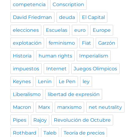
competencia
Conscription
David Friedman
deuda
El Capital
elecciones
Escuelas
euro
Europe
explotación
feminismo
Fiat
Garzón
Historia
human rights
Imperialism
impuestos
Internet
Juegos Olímpicos
Keynes
Lenin
Le Pen
ley
Liberalismo
libertad de expresión
Macron
Marx
marxismo
net neutrality
Pipes
Rajoy
Revolución de Octubre
Rothbard
Taleb
Teoría de precios