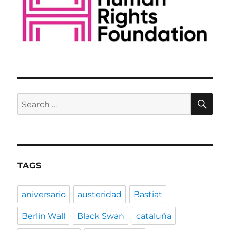
SE
Search
for:
TAGS
aniversario
austeridad
Bastiat
Berlin Wall
Black Swan
cataluña