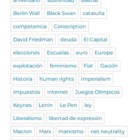
aniversario
austeridad
Bastiat
Berlin Wall
Black Swan
cataluña
competencia
Conscription
David Friedman
deuda
El Capital
elecciones
Escuelas
euro
Europe
explotación
feminismo
Fiat
Garzón
Historia
human rights
Imperialism
impuestos
Internet
Juegos Olímpicos
Keynes
Lenin
Le Pen
ley
Liberalismo
libertad de expresión
Macron
Marx
marxismo
net neutrality