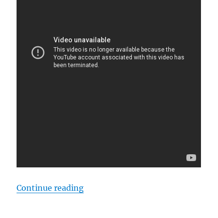
“Garzón nunca defrauda”
Continue reading