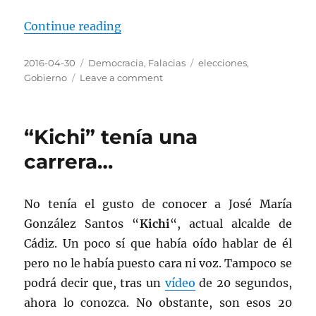
“Otro día sin Gobierno, o la falaci
Continue reading
Posted
Categories
Tags
2016-04-30
Democracia
,
Falacias
elecciones
,
on
on
Gobierno
Leave a comment
Otro
día
sin
“Kichi” tenía una
Gobierno,
o
carrera…
la
falacia
del
No tenía el gusto de conocer a José María
Nirvana
González Santos “
Kichi
“, actual alcalde de
Cádiz. Un poco sí que había oído hablar de él
pero no le había puesto cara ni voz. Tampoco se
podrá decir que, tras un
vídeo
de 20 segundos,
ahora lo conozca. No obstante, son esos 20