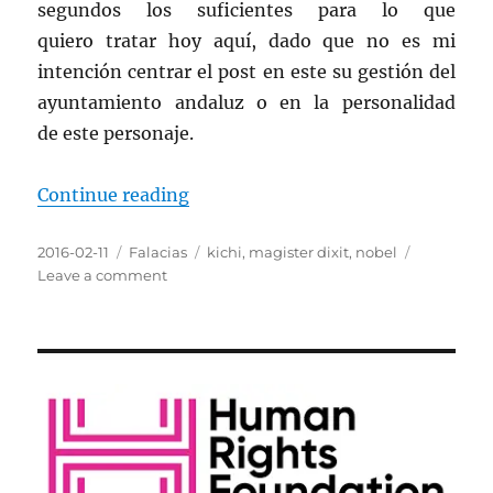
segundos los suficientes para lo que
quiero tratar hoy aquí, dado que no es mi
intención centrar el post en este su gestión del
ayuntamiento andaluz o en la personalidad
de este personaje.
““Kichi” tenía una carrera…”
Continue reading
Posted
Categories
Tags
2016-02-11
Falacias
kichi
,
magister dixit
,
nobel
on
on
Leave a comment
“Kichi”
tenía
una
carrera…