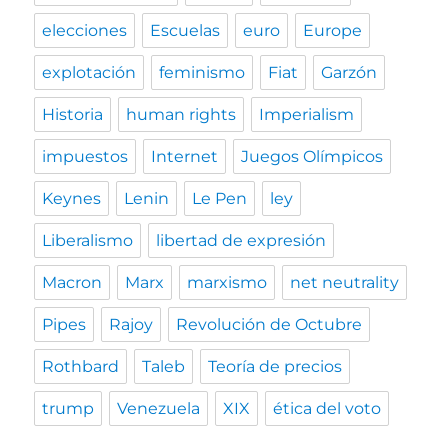
elecciones
Escuelas
euro
Europe
explotación
feminismo
Fiat
Garzón
Historia
human rights
Imperialism
impuestos
Internet
Juegos Olímpicos
Keynes
Lenin
Le Pen
ley
Liberalismo
libertad de expresión
Macron
Marx
marxismo
net neutrality
Pipes
Rajoy
Revolución de Octubre
Rothbard
Taleb
Teoría de precios
trump
Venezuela
XIX
ética del voto