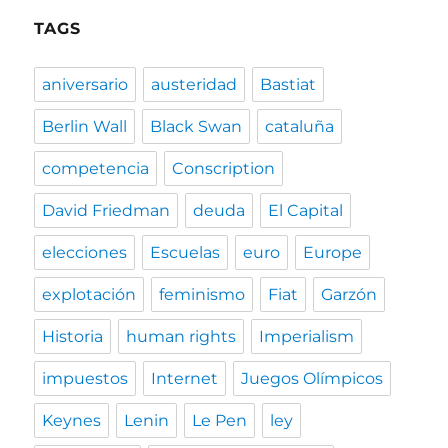
TAGS
aniversario
austeridad
Bastiat
Berlin Wall
Black Swan
cataluña
competencia
Conscription
David Friedman
deuda
El Capital
elecciones
Escuelas
euro
Europe
explotación
feminismo
Fiat
Garzón
Historia
human rights
Imperialism
impuestos
Internet
Juegos Olímpicos
Keynes
Lenin
Le Pen
ley