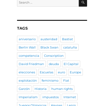
Search
for:
TAGS
aniversario
austeridad
Bastiat
Berlin Wall
Black Swan
cataluña
competencia
Conscription
David Friedman
deuda
El Capital
elecciones
Escuelas
euro
Europe
explotación
feminismo
Fiat
Garzón
Historia
human rights
Imperialism
impuestos
Internet
Juegos Olímpicos
Keynes
Lenin