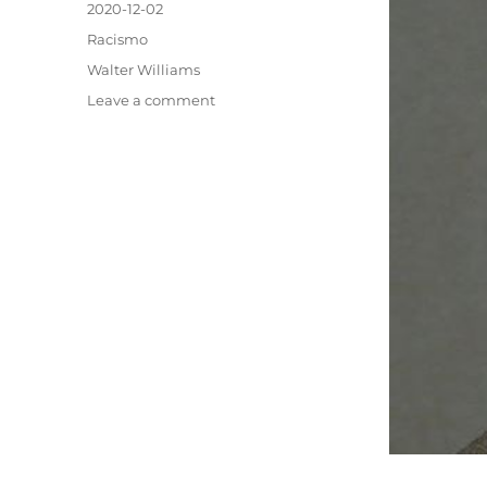
Posted
2020-12-02
on
Categories
Racismo
Tags
Walter Williams
on
Leave a comment
Racial
Terminology
and
Confusion