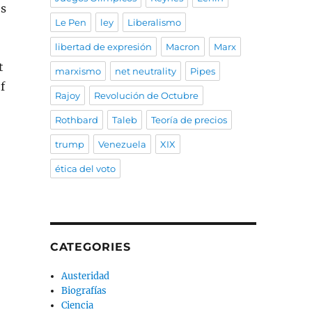
es
Le Pen
ley
Liberalismo
libertad de expresión
Macron
Marx
t
marxismo
net neutrality
Pipes
f
Rajoy
Revolución de Octubre
Rothbard
Taleb
Teoría de precios
trump
Venezuela
XIX
ética del voto
CATEGORIES
Austeridad
Biografías
Ciencia