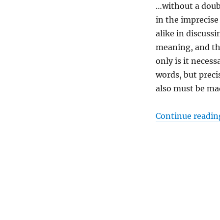
…without a doubt
in the imprecis
alike in discuss
meaning, and the
only is it necess
words, but preci
also must be ma
Continue readin