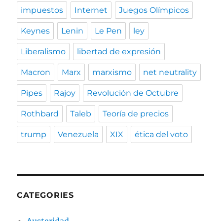
impuestos
Internet
Juegos Olímpicos
Keynes
Lenin
Le Pen
ley
Liberalismo
libertad de expresión
Macron
Marx
marxismo
net neutrality
Pipes
Rajoy
Revolución de Octubre
Rothbard
Taleb
Teoría de precios
trump
Venezuela
XIX
ética del voto
CATEGORIES
Austeridad