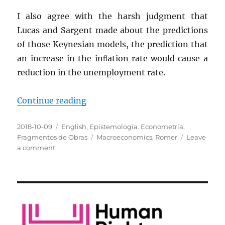
I also agree with the harsh judgment that
Lucas and Sargent made about the predictions
of those Keynesian models, the prediction that
an increase in the inﬂation rate would cause a
reduction in the unemployment rate.
“Macroeconomics: Back to Square
Continue reading
Posted
Categories
2018-10-09
English
,
Epistemología. Econometría
,
on
Tags
Fragmentos de Obras
Macroeconomics
,
Romer
Leave
on
a comment
Macroeconomics:
Back
to
Square
One