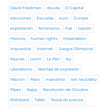
David Friedman
deuda
El Capital
elecciones
Escuelas
euro
Europe
explotación
feminismo
Fiat
Garzón
Historia
human rights
Imperialism
impuestos
Internet
Juegos Olímpicos
Keynes
Lenin
Le Pen
ley
Liberalismo
libertad de expresión
Macron
Marx
marxismo
net neutrality
Pipes
Rajoy
Revolución de Octubre
Rothbard
Taleb
Teoría de precios