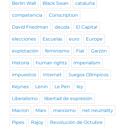
Berlin Wall
Black Swan
cataluña
competencia
Conscription
David Friedman
deuda
El Capital
elecciones
Escuelas
euro
Europe
explotación
feminismo
Fiat
Garzón
Historia
human rights
Imperialism
impuestos
Internet
Juegos Olímpicos
Keynes
Lenin
Le Pen
ley
Liberalismo
libertad de expresión
Macron
Marx
marxismo
net neutrality
Pipes
Rajoy
Revolución de Octubre