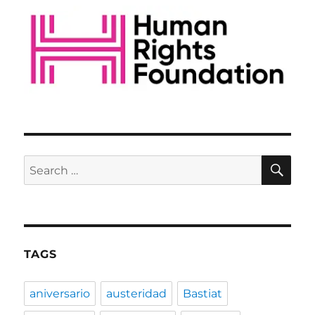
Jefferson
and
Hume.
Who
is
right?
SE
Search
for:
TAGS
aniversario
austeridad
Bastiat