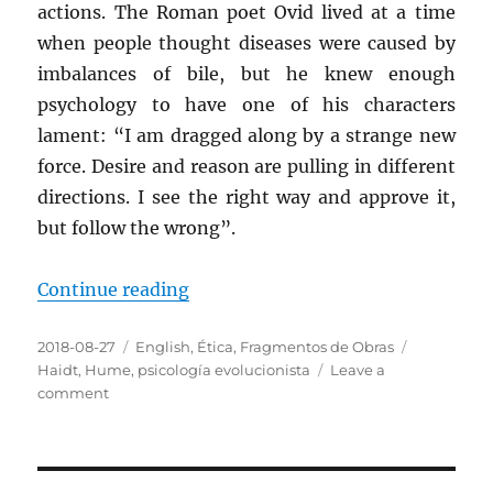
actions. The Roman poet Ovid lived at a time
when people thought diseases were caused by
imbalances of bile, but he knew enough
psychology to have one of his characters
lament: “I am dragged along by a strange new
force. Desire and reason are pulling in different
directions. I see the right way and approve it,
but follow the wrong”.
“The mind of Plato, Jefferson and
Continue reading
Posted
Categories
Tags
2018-08-27
English
,
Ética
,
Fragmentos de Obras
on
Haidt
,
Hume
,
psicología evolucionista
Leave a
on
comment
The
mind
of
Plato,