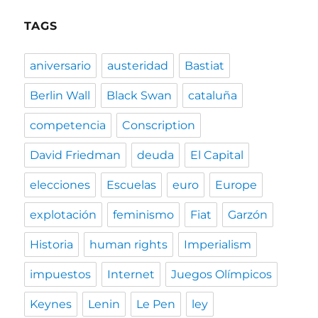
TAGS
aniversario
austeridad
Bastiat
Berlin Wall
Black Swan
cataluña
competencia
Conscription
David Friedman
deuda
El Capital
elecciones
Escuelas
euro
Europe
explotación
feminismo
Fiat
Garzón
Historia
human rights
Imperialism
impuestos
Internet
Juegos Olímpicos
Keynes
Lenin
Le Pen
ley