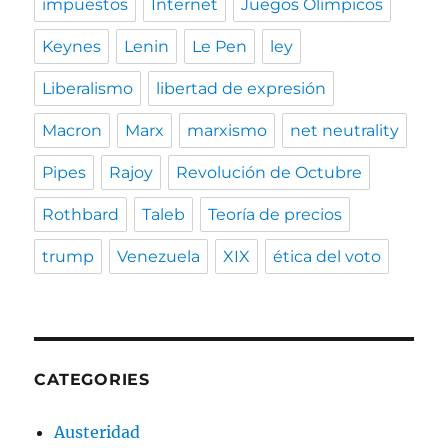
impuestos
Internet
Juegos Olímpicos
Keynes
Lenin
Le Pen
ley
Liberalismo
libertad de expresión
Macron
Marx
marxismo
net neutrality
Pipes
Rajoy
Revolución de Octubre
Rothbard
Taleb
Teoría de precios
trump
Venezuela
XIX
ética del voto
CATEGORIES
Austeridad