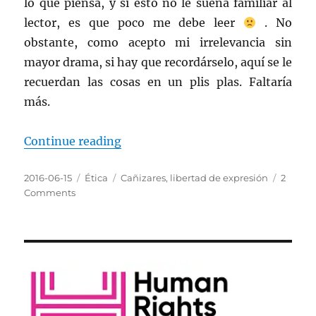
lo que piensa, y si esto no le suena familiar al
lector, es que poco me debe leer
. No
obstante, como acepto mi irrelevancia sin
mayor drama, si hay que recordárselo, aquí se le
recuerdan las cosas en un plis plas. Faltaría
más.
“Cardenal Cañizares: anda llorando
Continue reading
Posted
Categories
Tags
2016-06-15
Ética
Cañizares
,
libertad de expresión
2
on
on
Comments
Cardenal
Cañizares:
anda
llorando
la
Libertad