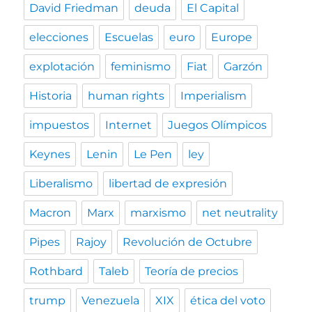
David Friedman
deuda
El Capital
elecciones
Escuelas
euro
Europe
explotación
feminismo
Fiat
Garzón
Historia
human rights
Imperialism
impuestos
Internet
Juegos Olímpicos
Keynes
Lenin
Le Pen
ley
Liberalismo
libertad de expresión
Macron
Marx
marxismo
net neutrality
Pipes
Rajoy
Revolución de Octubre
Rothbard
Taleb
Teoría de precios
trump
Venezuela
XIX
ética del voto