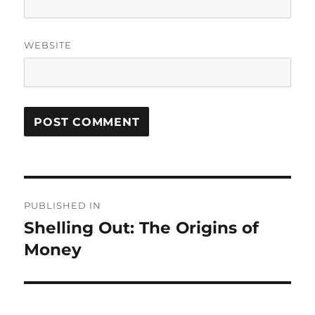
WEBSITE
Post
PUBLISHED IN
navigation
Shelling Out: The Origins of
Money