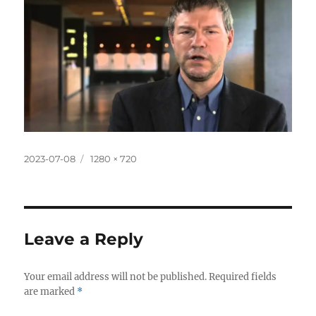
Posted
Full
2023-07-08
1280 × 720
on
size
Leave a Reply
Your email address will not be published.
Required fields
are marked
*