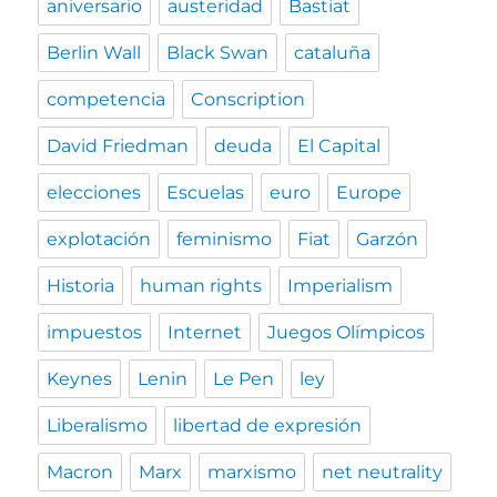
aniversario
austeridad
Bastiat
Berlin Wall
Black Swan
cataluña
competencia
Conscription
David Friedman
deuda
El Capital
elecciones
Escuelas
euro
Europe
explotación
feminismo
Fiat
Garzón
Historia
human rights
Imperialism
impuestos
Internet
Juegos Olímpicos
Keynes
Lenin
Le Pen
ley
Liberalismo
libertad de expresión
Macron
Marx
marxismo
net neutrality