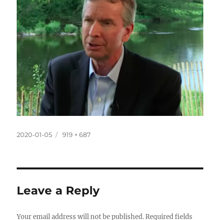
Posted
Full
2020-01-05
919 × 687
on
size
Leave a Reply
Your email address will not be published.
Required fields