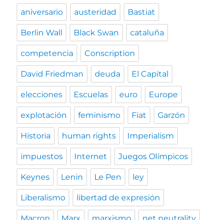
aniversario
austeridad
Bastiat
Berlin Wall
Black Swan
cataluña
competencia
Conscription
David Friedman
deuda
El Capital
elecciones
Escuelas
euro
Europe
explotación
feminismo
Fiat
Garzón
Historia
human rights
Imperialism
impuestos
Internet
Juegos Olímpicos
Keynes
Lenin
Le Pen
ley
Liberalismo
libertad de expresión
Macron
Marx
marxismo
net neutrality