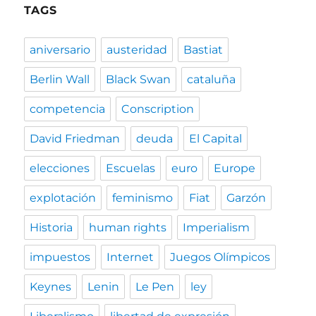
TAGS
aniversario
austeridad
Bastiat
Berlin Wall
Black Swan
cataluña
competencia
Conscription
David Friedman
deuda
El Capital
elecciones
Escuelas
euro
Europe
explotación
feminismo
Fiat
Garzón
Historia
human rights
Imperialism
impuestos
Internet
Juegos Olímpicos
Keynes
Lenin
Le Pen
ley