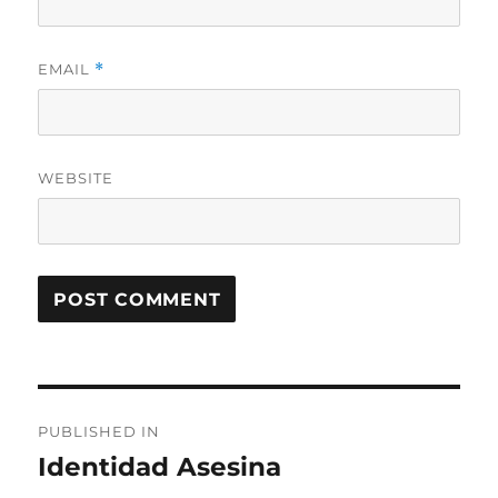
EMAIL
*
WEBSITE
Post
PUBLISHED IN
navigation
Identidad Asesina