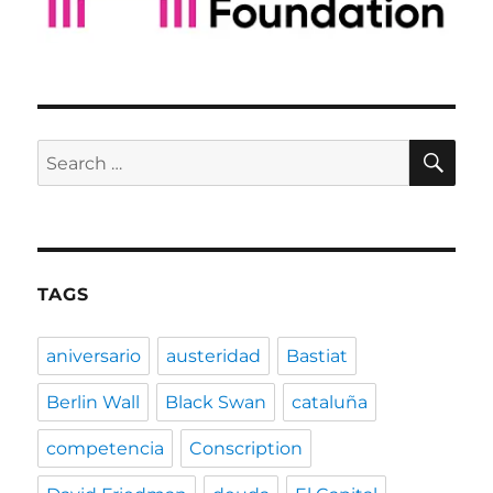
SE
Search
for:
TAGS
aniversario
austeridad
Bastiat
Berlin Wall
Black Swan
cataluña
competencia
Conscription