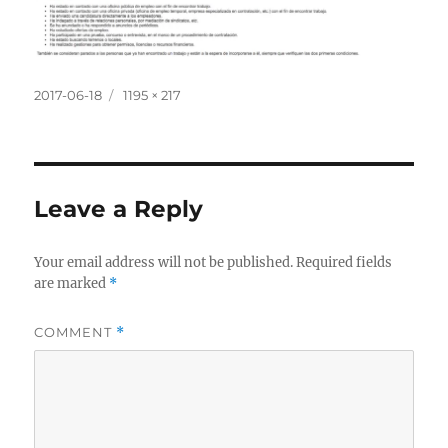
Posted
Full
2017-06-18
1195 × 217
on
size
Leave a Reply
Your email address will not be published.
Required fields
are marked
*
COMMENT
*