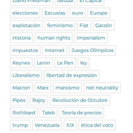
David Friedman
deuda
El Capital
elecciones
Escuelas
euro
Europe
explotación
feminismo
Fiat
Garzón
Historia
human rights
Imperialism
impuestos
Internet
Juegos Olímpicos
Keynes
Lenin
Le Pen
ley
Liberalismo
libertad de expresión
Macron
Marx
marxismo
net neutrality
Pipes
Rajoy
Revolución de Octubre
Rothbard
Taleb
Teoría de precios
trump
Venezuela
XIX
ética del voto